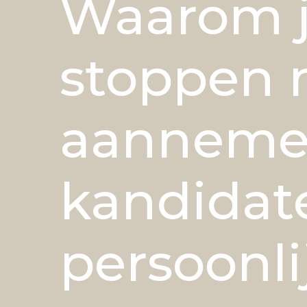
Waarom 
stoppen 
aanneme
kandidat
persoonli