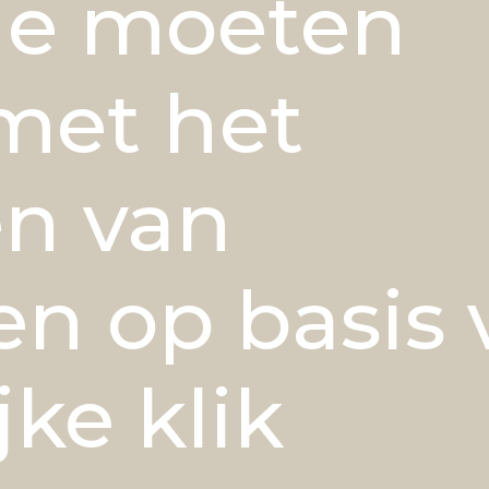
je moeten
met het
n van
en op basis 
jke klik