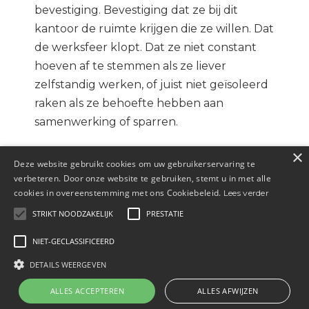
bevestiging. Bevestiging dat ze bij dit
kantoor de ruimte krijgen die ze willen. Dat
de werksfeer klopt. Dat ze niet constant
hoeven af te stemmen als ze liever
zelfstandig werken, of juist niet geïsoleerd
raken als ze behoefte hebben aan
samenwerking of sparren.
×
Die bevestiging vinden ze vooraf eigenlijk
Deze website gebruikt cookies om uw gebruikerservaring te
nooit. Wat ze wel vinden: algemene
verbeteren. Door onze website te gebruiken, stemt u in met alle
cookies in overeenstemming met ons Cookiebeleid.
Lees verder
teksten over ‘een hecht team’, ‘ruimte voor
eigen initiatief’ en ‘een informele sfeer’.
STRIKT NOODZAKELIJK
PRESTATIE
Teksten die bij twintig andere kantoren
NIET-GECLASSIFICEERD
ook staan. En dan haken ze af. Want wie
DETAILS WEERGEVEN
zegt nu dat dat waar is?
ALLES ACCEPTEREN
ALLES AFWIJZEN
De twijfel gaat dus bijna altijd over cultuur.