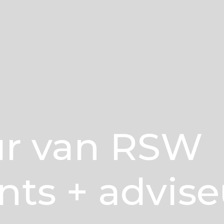
ur van RSW
ts + advise