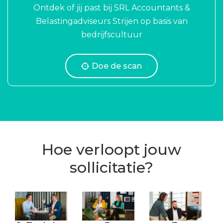
Ontdek of jij past bij SRL Accountants &
Belastingadviseurs Strijen op basis van
bedrijfscultuur
Doe de scan
Hoe verloopt jouw
sollicitatie?