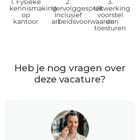
1. Fysieke
2.
3.
kennismaking
Vervolggesprek
Uitwerking
op
inclusief
voorstel
kantoor
arbeidsvoorwaarden
en
toesturen
Heb je nog vragen over
deze vacature?