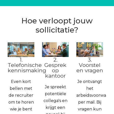
Hoe verloopt jouw
sollicitatie?
1.
2.
3.
Telefonische
Gesprek
Voorstel
kennismaking
op
en vragen
kantoor
Even kort
Je ontvangt
Je spreekt
bellen met
het
potentiële
de recruiter
arbeidsvoorwaard
collega's en
om te horen
per mail. Bij
krijgt een
wie je bent
vragen kun