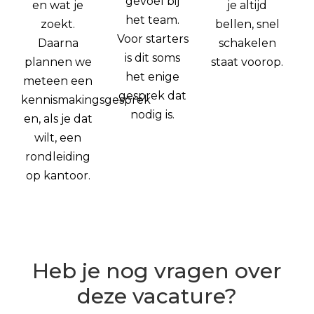
gevoel bij
en wat je
je altijd
het team.
zoekt.
bellen, snel
Voor starters
Daarna
schakelen
is dit soms
plannen we
staat voorop.
het enige
meteen een
gesprek dat
kennismakingsgesprek
nodig is.
en, als je dat
wilt, een
rondleiding
op kantoor.
Heb je nog vragen over
deze vacature?