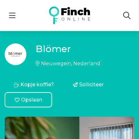
Menu
Blömer
Nieuwegein, Nederland
Kopje koffie?
Solliciteer
Opslaan