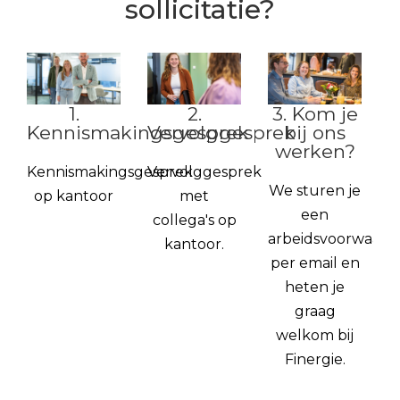
sollicitatie?
1.
2.
3. Kom je
Kennismakingsgesprek
Vervolggesprek
bij ons
werken?
Kennismakingsgesprek
Vervolggesprek
We sturen je
op kantoor
met
een
collega's op
arbeidsvoorwaard
kantoor.
per email en
heten je
graag
welkom bij
Finergie.