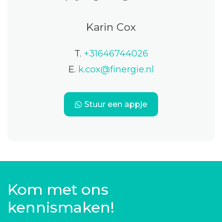
Karin Cox
T.
+31646744026
E.
k.cox@finergie.nl
Stuur een appje
Kom met ons
kennismaken!