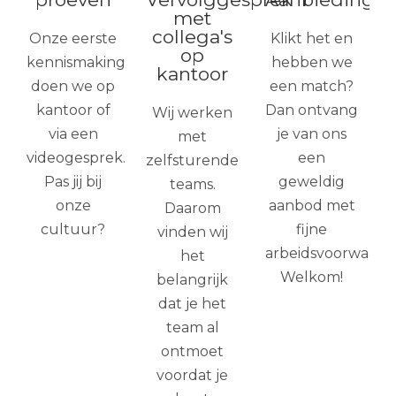
met
collega's
Onze eerste
Klikt het en
op
kennismaking
hebben we
kantoor
doen we op
een match?
kantoor of
Dan ontvang
Wij werken
via een
je van ons
met
videogesprek.
een
zelfsturende
Pas jij bij
geweldig
teams.
onze
aanbod met
Daarom
cultuur?
fijne
vinden wij
arbeidsvoorwaard
het
Welkom!
belangrijk
dat je het
team al
ontmoet
voordat je