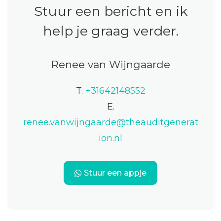
Stuur een bericht en ik
help je graag verder.
Renee van Wijngaarde
T.
+31642148552
E.
renee.vanwijngaarde@theauditgenerat
ion.nl
Stuur een appje