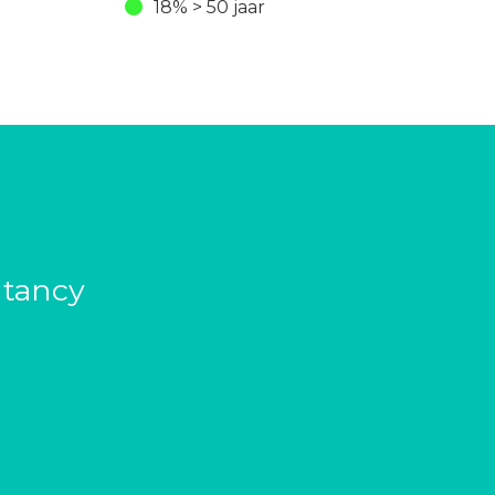
18% > 50 jaar
ntancy