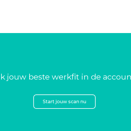
check, zodat je
n
chillende achtergronden
 harte welkom bij ons. We
 zien de meerwaarde van
k jouw beste werkfit in de accou
ommerce bij Ahold en
r.
Start jouw scan nu
t onderwijs naar IT-
 volop mee als