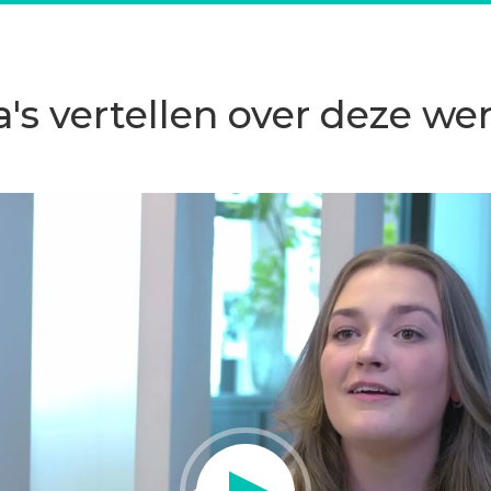
ist een krachtige
uis kun je met een
a's vertellen over deze we
 en impact maken.
oningen. Wij hebben
n Amersfoort.
ch inzet voor
s op onze werkenbij-