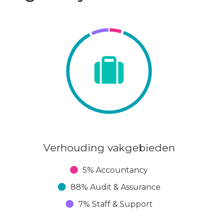
tief gezond werken’ maar
ren we continu feedback
 het beste uit jezelf te
r komt
akinhoudelijke groei. Met
oor een gezonde balans
n uitgeroepen tot World-
Verhouding vakgebieden
ingen van onze collega’s
5% Accountancy
88% Audit & Assurance
aar en wanneer het voor
7% Staff & Support
 voorzien van zit-sta