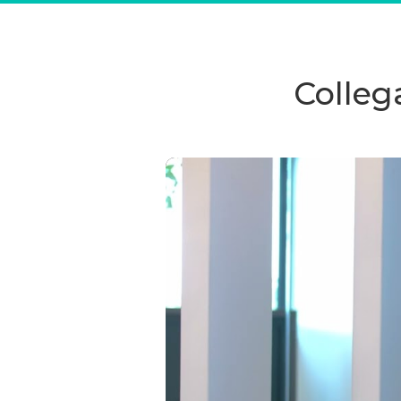
salarisadministrateur.
Kortom, we zien dat andere sectorervaring ju
toevoeging kan zijn binnen ons team. Bij Esh
Colleg
andere achtergrond zeker jouw plek vinden
Op dit moment werken er 35 collega's in Gr
daarnaast vestigingen in Almelo, Enschede e
Wil jij ook deel uitmaken van ons team dat zi
duurzaamheid, positiviteit en groei?
Kijk een
website