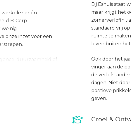
Bij Eshuis staat 
maar krijgt het oo
 werkplezier én
zomerverlofinitiat
eeld B-Corp-
standaard vrij o
r weinig
ruimte te maken 
 onze inzet voor een
leven buiten het
rstrepen.
Ook door het ja
ligence, duurzaamheid of
vinger aan de po
 kun je groeien in een
de verlofstanden
dagen. Niet door 
positieve prikkel
geven.
lijven
gelijks vinden collega’s
Groei & Ontw
wandeloverleggen’ om in
nkomt op kantoor, dan