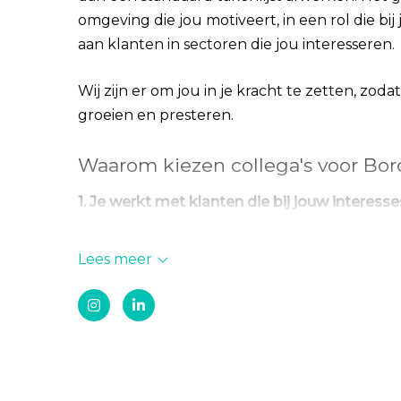
omgeving die jou motiveert, in een rol die bij
aan klanten in sectoren die jou interesseren.
Wij zijn er om jou in je kracht te zetten, zoda
groeien en presteren.
Waarom kiezen collega's voor Bo
1. Je werkt met klanten die bij jouw interess
Bij Bordan werk je aan projecten in sectoren 
interesses, zoals bijvoorbeeld de gezondheids
Lees meer
dienstverlening en/of de bouw. Hierdoor blijf
inspirerend en helemaal in lijn met waar jij en
Onze klanten zijn met name
BV-structuren 
medewerkers en 150 miljoen omzet. We bedi
klanten.