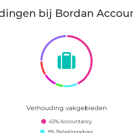
 hoofdzakelijk klanten in
dingen bij Bordan Accou
 branches die affiniteit
n om hun hbo-diploma te
ie en mogelijkheden. Zo
 is doorgestroomd naar
n?
Bekijk onze werkenbij
cht komt.
Verhouding vakgebieden
43% Accountancy
9% Belastingadvies