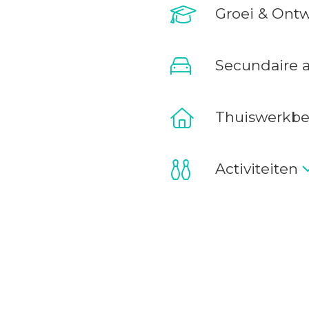
Groei & Ontw
atief met oplossingen
Secundaire 
personal branding traject
s, zodat we samen
ie écht bij je past.
Thuiswerkbe
 komen. Je hebt een vaste
ersteunt.
Activiteiten
n schrijven. Wij
en eindtijden die bij jou
m. Zo houd je tijd over
n.
 een kantoor met ruime