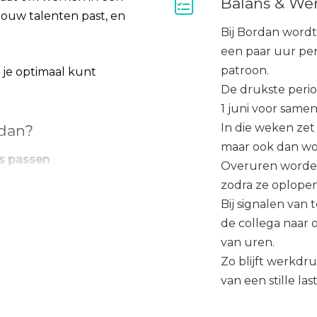
Balans & We
 jouw talenten past, en
Bij Bordan word
een paar uur per
patroon.
t je optimaal kunt
De drukste period
1 juni voor samen
In die weken ze
rdan?
maar ook dan wo
es passen
Overuren worden
die passen bij jouw
zodra ze oplopen
zorg, zakelijke
Bij signalen van
t je werk afwisselend,
de collega naar o
ergie van krijgt.
van uren.
Zo blijft werkdr
met een omvang tot 400
van een stille last
enen geen agrarische