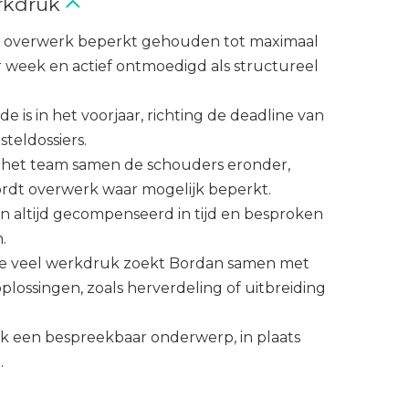
rkdruk
t overwerk beperkt gehouden tot maximaal
 week en actief ontmoedigd als structureel
e is in het voorjaar, richting de deadline van
steldossiers.
t het team samen de schouders eronder,
rdt overwerk waar mogelijk beperkt.
 altijd gecompenseerd in tijd en besproken
.
 te veel werkdruk zoekt Bordan samen met
plossingen, zoals herverdeling of uitbreiding
uk een bespreekbaar onderwerp, in plaats
.