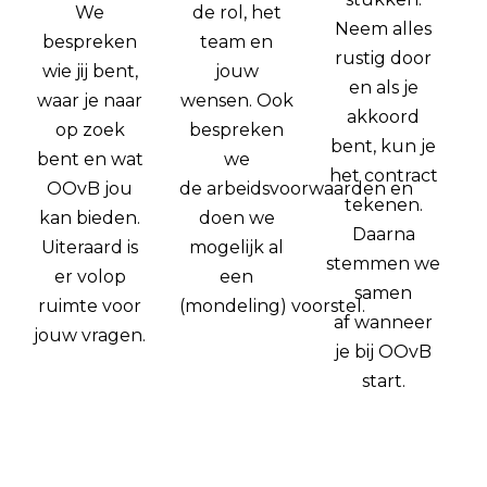
We
de rol, het
Neem alles
bespreken
team en
rustig door
wie jij bent,
jouw
en als je
waar je naar
wensen. Ook
akkoord
op zoek
bespreken
bent, kun je
bent en wat
we
het contract
OOvB jou
de arbeidsvoorwaarden en
tekenen.
kan bieden.
doen we
Daarna
Uiteraard is
mogelijk al
stemmen we
er volop
een
samen
ruimte voor
(mondeling) voorstel.
af wanneer
jouw vragen.
je bij OOvB
start.