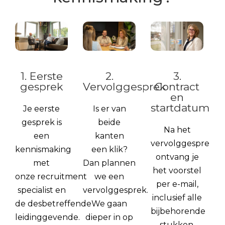
1. Eerste
2.
3.
gesprek
Vervolggesprek
Contract
en
startdatum
Je eerste
Is er van
gesprek is
beide
Na het
een
kanten
vervolggesprek
kennismaking
een klik?
ontvang je
met
Dan plannen
het voorstel
onze recruitment
we een
per e-mail,
specialist en
vervolggesprek.
inclusief alle
de desbetreffende
We gaan
bijbehorende
leidinggevende.
dieper in op
stukken.