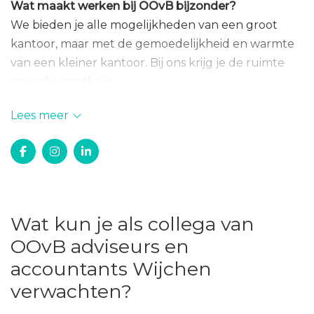
Wat maakt werken bij OOvB bijzonder?
We bieden je alle mogelijkheden van een groot
kantoor, maar met de gemoedelijkheid en warmte
van een kleiner kantoor. Bij ons krijg je de ruimte
om echt jezelf zijn.
Lees meer
De 3 voordelen van Werken bij OOvB
1. Ruime mogelijkheden tot ontwikkeling en
kennisdeling
De aanwezige kennis en toekomstperspectieven bij
Wat kun je als collega van
OOvB zijn uitstekend. De begeleiding die je krijgt, is
OOvB adviseurs en
prettig en ondersteunend. Bij OOvB worden geen
accountants Wijchen
strikte productiviteitseisen gesteld. We kijken
binnen redelijkheid naar je productiviteit, zodat er
verwachten?
ruimte is voor groei. Kennisdeling is belangrijk; we