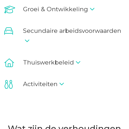
bieden kennisbanken, webinars en opleidingen naar
Groei & Ontwikkeling
wens aan. De vennoten stimuleren dit actief. Ons
motto: help elkaar, maak elkaar beter.
Secundaire arbeidsvoorwaarden
2. De gemoedelijke sfeer
Er is bij OOvB geen sprake van een ellebogen
cultuur. In plaats daarvan vind je veel Brabantse
Thuiswerkbeleid
gezelligheid. We hebben de uitstraling van een
knus, laagdrempelig kantoor zonder hiërarchie. We
zijn allemaal collega's en niemand is meer of minder.
Activiteiten
Wij zijn het kantoor waar bijvoorbeeld eerst
gevraagd wordt naar hoe het met je kinderen gaat,
voordat we aan de slag gaan.
3. Veel aandacht voor een goede werk/privé balans
Wat zijn de verhoudingen