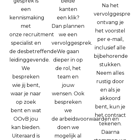
gesprek is
beide
Na het
een
kanten
vervolggesprek
kennismaking
een klik?
ontvang je
met
Dan plannen
het voorstel
onze recruitment
we een
per e-mail,
specialist en
vervolggesprek.
inclusief alle
de desbetreffende
We gaan
bijbehorende
leidinggevende.
dieper in op
stukken.
We
de rol, het
Neem alles
bespreken
team en
rustig door
wie jij bent,
jouw
en als je
waar je naar
wensen. Ook
akkoord
op zoek
bespreken
bent, kun je
bent en wat
we
het contract
OOvB jou
de arbeidsvoorwaarden en
tekenen.
kan bieden.
doen we
Daarna
Uiteraard is
mogelijk al