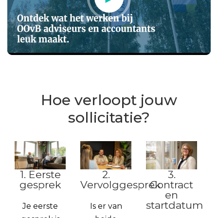
Hoe verloopt jouw
sollicitatie?
1. Eerste
2.
3.
gesprek
Vervolggesprek
Contract
en
startdatum
Je eerste
Is er van