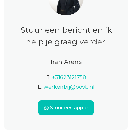
Stuur een bericht en ik
help je graag verder.
Irah Arens
T.
+31623121758
E.
werkenbij@oovb.nl
Stuur een appje