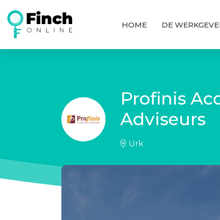
Assistent Accountancy MKB
HOME
DE WERKGEVE
Profinis Ac
Adviseurs
Urk