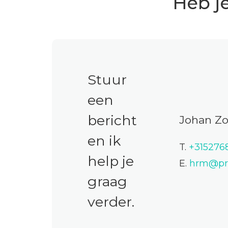
Heb j
Stuur
een
bericht
Johan Zo
en ik
T.
+315276
help je
E.
hrm@pro
graag
verder.