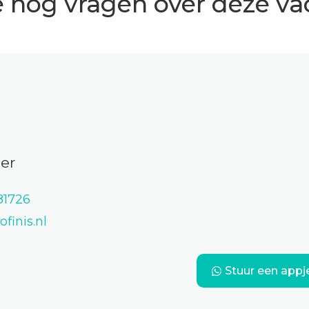
e nog vragen over deze va
er
81726
finis.nl
Stuur een appj