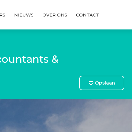
RS
NIEUWS
OVER ONS
CONTACT
countants &
Opslaan