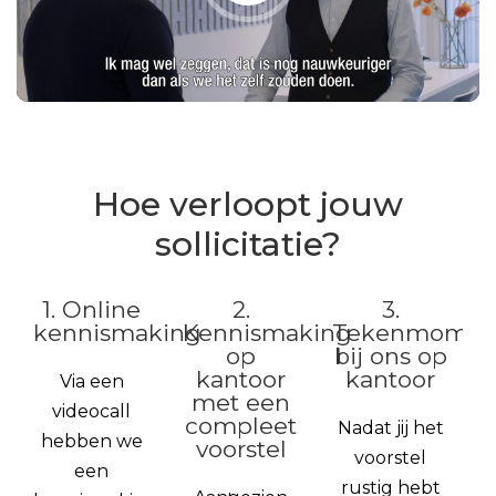
Hoe verloopt jouw
sollicitatie?
1. Online
2.
3.
kennismaking
Kennismaking
Tekenmomen
op
bij ons op
kantoor
kantoor
Via een
met een
videocall
compleet
Nadat jij het
hebben we
voorstel
voorstel
een
rustig hebt