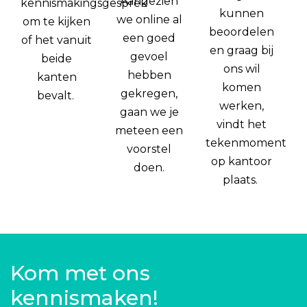
Aangezien
kennismakingsgesprek
kunnen
we online al
om te kijken
beoordelen
een goed
of het vanuit
en graag bij
gevoel
beide
ons wil
hebben
kanten
komen
gekregen,
bevalt.
werken,
gaan we je
vindt het
meteen een
tekenmoment
voorstel
op kantoor
doen.
plaats.
Kom met ons
kennismaken!