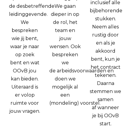
inclusief alle
de desbetreffende
We gaan
bijbehorende
leidinggevende.
dieper in op
stukken.
We
de rol, het
Neem alles
bespreken
team en
rustig door
wie jij bent,
jouw
en als je
waar je naar
wensen. Ook
akkoord
op zoek
bespreken
bent, kun je
bent en wat
we
het contract
OOvB jou
de arbeidsvoorwaarden en
tekenen.
kan bieden.
doen we
Daarna
Uiteraard is
mogelijk al
stemmen we
er volop
een
samen
ruimte voor
(mondeling) voorstel.
af wanneer
jouw vragen.
je bij OOvB
start.