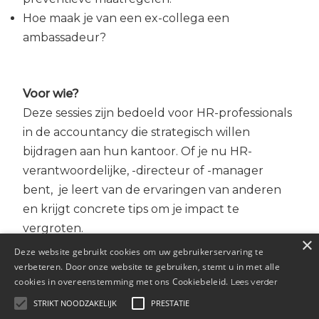
Hoe maak je van een ex-collega een
ambassadeur?
Voor wie?
Deze sessies zijn bedoeld voor HR-professionals
in de accountancy die strategisch willen
bijdragen aan hun kantoor. Of je nu HR-
verantwoordelijke, -directeur of -manager
bent,
je leert van de ervaringen van anderen
en krijgt concrete tips om je impact te
vergroten.
×
Deze website gebruikt cookies om uw gebruikerservaring te
Praktische informatie
verbeteren. Door onze website te gebruiken, stemt u in met alle
cookies in overeenstemming met ons Cookiebeleid.
Lees verder
Deze sessie vindt plaats op 29 januari 2026 van
STRIKT NOODZAKELIJK
PRESTATIE