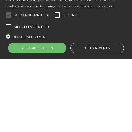
cookies in overeenstemming met ons Cookiebeleid.
Lees verder
STRIKT NOODZAKELIJK
PRESTATIE
NIET-GECLASSIFICEERD
DETAILS WEERGEVEN
Wat is tegenwoordig standaard?
ALLES ACCEPTEREN
ALLES AFWIJZEN
Op basis van onze ervaring en de
praktijkdata van aangesloten kantoren op
Finch Online zien we dat de meeste
kantoren in elk geval dit bieden:
25–28 vakantiedagen
Een pensioenregeling (vaak
met kleine of geen eigen bijdrage)