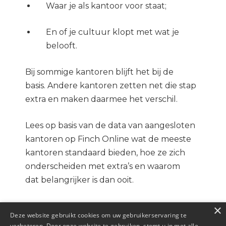
Waar je als kantoor voor staat;
En of je cultuur klopt met wat je
belooft.
Bij sommige kantoren blijft het bij de
basis. Andere kantoren zetten net die stap
extra en maken daarmee het verschil.
Lees op basis van de data van aangesloten
kantoren op Finch Online wat de meeste
kantoren standaard bieden, hoe ze zich
onderscheiden met extra’s en waarom
dat belangrijker is dan ooit.
Een must read voor zowel professionals als
×
Deze website gebruikt cookies om uw gebruikerservaring te
kantoren. Lees snel verder.
verbeteren. Door onze website te gebruiken, stemt u in met alle