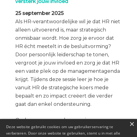
versterk jouw invloed
25 september 2025
Als HR-verantwoordelijke wil je dat HR niet
alleen uitvoerend is, maar strategisch
onmisbaar wordt. Hoe zorg je ervoor dat
HR écht meetelt in de besluitvorming?
Door persoonlijk leiderschap te tonen,
vergroot je jouw invloed en zorg je dat HR
een vaste plek op de managementagenda
krijgt. Tijdens deze sessie leer je hoe je
vanuit HR de strategische koers mede
bepaalt en zo impact creëert die verder
gaat dan enkel ondersteuning.
Onderwerpen van deze sessie:
×
Deze website gebruikt cookies om uw gebruikerservaring te
verbeteren. Door onze website te gebruiken, stemt u in met alle
Effectieve technieken om HR