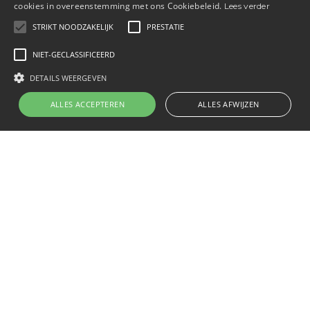
cookies in overeenstemming met ons Cookiebeleid.
Lees verder
structureel op de agenda te krijgen.
STRIKT NOODZAKELIJK
PRESTATIE
Persoonlijk leiderschap: hoe maak je
jouw rol onmisbaar?
NIET-GECLASSIFICEERD
Verbeter je effectiviteit en vergroot je
DETAILS WEERGEVEN
invloed binnen het kantoor.
ALLES ACCEPTEREN
ALLES AFWIJZEN
Meld je hier aan voor de bijeenkomst op 25
september
Gastspreker: Kirsten de Roo. Auteur van
‘Personeelstekort begint bij jezelf’.
Daarnaast
coacht en traint Kirsten
leidinggevenden en ondernemers in hun
leiderschap.